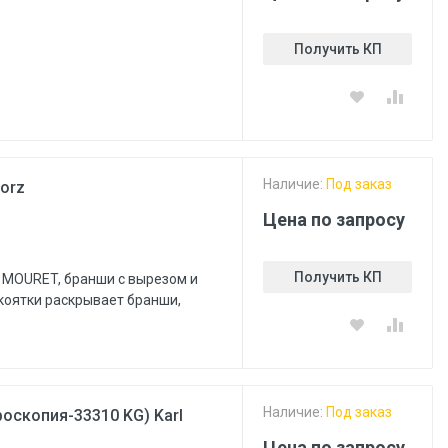
Получить КП
Наличие:
Под заказ
torz
Цена по запросу
Получить КП
о MOURET, бранши с вырезом и
коятки раскрывает бранши,
Наличие:
Под заказ
оскопия-33310 KG) Karl
Цена по запросу