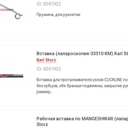
ID: 0041922
Пружина, для рукоятки
Вставка (лапароскопия-33310 KM) Karl S
Karl Storz
ID: 0041923
Вставка для проталкивателя узлов CLICKLINE п
без зубцов, обе бранши подвижны, закрытие ру
размер...
Рабочая вставка по MANGESHIKAR (лапар
Storz