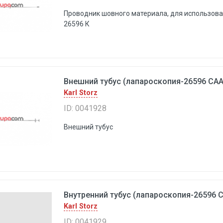
Проводник шовного материала, для использова
26596 К
Внешний тубус (лапароскопия-26596 САА)
Karl Storz
ID: 0041928
Внешний тубус
Внутренний тубус (лапароскопия-26596 CA
Karl Storz
ID: 0041929