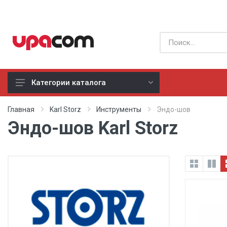
Категории каталога
Б/У оборудование
Главная
Karl Storz
Инструменты
Эндо-шов
Эндо-шов Karl Storz
Все производители
Физиотерапия
Реанимация
Неонатология
Хирургия