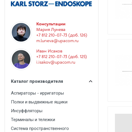
Гинекология
Эндоскопия
Функциональная диагностика
Консультации
Мария Лунева
Офтальмология
+7 812 210-07-73 (доб. 126)
m.luneva@upacom.ru
Урология
Иван Исаков
Дезинфекция и стерилизация
+7 812 210-07-73 (доб. 125)
i.isakov@upacom.ru
Лучевая диагностика
Реабилитация
Каталог производителя
Расходные материалы
Аспираторы - ирригаторы
Оториноларингология
Полки и выдвижные ящики
Вспомогательное оборудование
Инсуффляторы
Ветеринария
Терминалы и тележки
Стоматологическое оборудование
Система пространственного