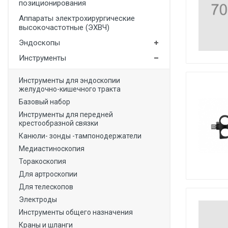
позиционирования
Медицинская мебель
Аппараты электрохирургические
высокочастотные (ЭХВЧ)
Лабораторное оборудование
Эндоскопы
Оборудование для скорой помощи
Инструменты
Прачечное оборудование
Инструменты для эндоскопии
Медицинские мониторы
желудочно-кишечного тракта
Ортопедические товары
Базовый набор
Инструменты для передней
Косметология
крестообразной связки
Канюли- зонды -тампонодержатели
Медиастиноскопия
Торакоскопия
Для артроскопии
Для телескопов
Электроды
Инструменты общего назначения
Краны и шланги