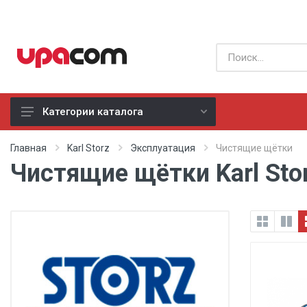
Категории каталога
Б/У оборудование
Главная
Karl Storz
Эксплуатация
Чистящие щётки
Чистящие щётки Karl Sto
Все производители
Физиотерапия
Реанимация
Неонатология
Хирургия