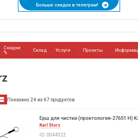
Больше скидок в телеграм!
Скидки
Cклад
Услуги
Проекты
Информац
%
rz
Показано 24 из 67 продуктов
Ерш для чистки (проктология-27651 Н) Ka
Karl Storz
ID: 0044322