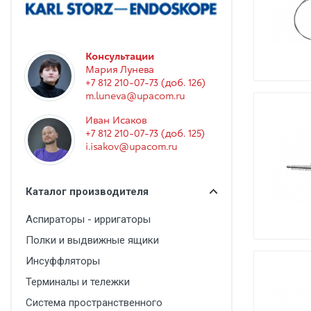
Гинекология
Эндоскопия
Функциональная диагностика
Консультации
Мария Лунева
Офтальмология
+7 812 210-07-73 (доб. 126)
m.luneva@upacom.ru
Урология
Иван Исаков
Дезинфекция и стерилизация
+7 812 210-07-73 (доб. 125)
i.isakov@upacom.ru
Лучевая диагностика
Реабилитация
Каталог производителя
Расходные материалы
Аспираторы - ирригаторы
Оториноларингология
Полки и выдвижные ящики
Вспомогательное оборудование
Инсуффляторы
Ветеринария
Терминалы и тележки
Стоматологическое оборудование
Система пространственного