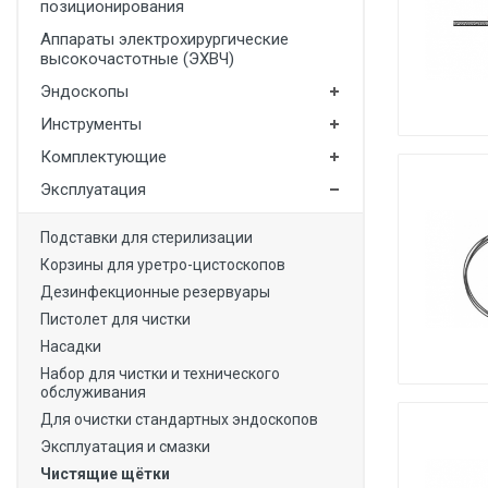
позиционирования
Медицинская мебель
Аппараты электрохирургические
высокочастотные (ЭХВЧ)
Лабораторное оборудование
Эндоскопы
Оборудование для скорой помощи
Инструменты
Прачечное оборудование
Комплектующие
Медицинские мониторы
Эксплуатация
Ортопедические товары
Подставки для стерилизации
Косметология
Корзины для уретро-цистоскопов
Дезинфекционные резервуары
Пистолет для чистки
Насадки
Набор для чистки и технического
обслуживания
Для очистки стандартных эндоскопов
Эксплуатация и смазки
Чистящие щётки