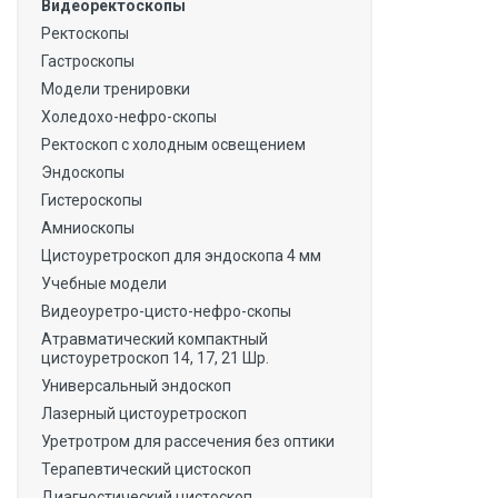
Видеоректоскопы
Ректоскопы
Гастроскопы
Модели тренировки
Холедохо-нефро-скопы
Ректоскоп с холодным освещением
Эндоскопы
Гистероскопы
Амниоскопы
Цистоуретроскоп для эндоскопа 4 мм
Учебные модели
Видеоуретро-цисто-нефро-скопы
Атравматический компактный
цистоуретроскоп 14, 17, 21 Шр.
Универсальный эндоскоп
Лазерный цистоуретроскоп
Уретротром для рассечения без оптики
Терапевтический цистоскоп
Диагностический цистоскоп