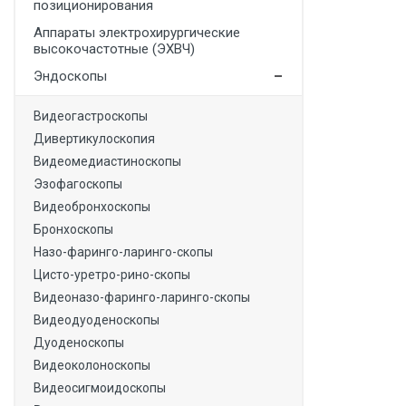
позиционирования
Медицинская мебель
Аппараты электрохирургические
высокочастотные (ЭХВЧ)
Лабораторное оборудование
Эндоскопы
Оборудование для скорой помощи
Прачечное оборудование
Видеогастроскопы
Дивертикулоскопия
Медицинские мониторы
Видеомедиастиноскопы
Ортопедические товары
Эзофагоскопы
Видеобронхоскопы
Косметология
Бронхоскопы
Назо-фаринго-ларинго-скопы
Цисто-уретро-рино-скопы
Видеоназо-фаринго-ларинго-скопы
Видеодуоденоскопы
Дуоденоскопы
Видеоколоноскопы
Видеосигмоидоскопы