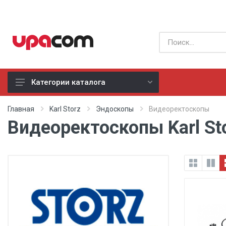
Категории каталога
Б/У оборудование
Главная
Karl Storz
Эндоскопы
Видеоректоскопы
Видеоректоскопы Karl St
Все производители
Физиотерапия
Реанимация
Неонатология
Хирургия