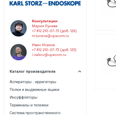
Гинекология
Эндоскопия
Функциональная диагностика
Консультации
Мария Лунева
Офтальмология
+7 812 210-07-73 (доб. 126)
m.luneva@upacom.ru
Урология
Иван Исаков
Дезинфекция и стерилизация
+7 812 210-07-73 (доб. 125)
i.isakov@upacom.ru
Лучевая диагностика
Реабилитация
Каталог производителя
Расходные материалы
Аспираторы - ирригаторы
Оториноларингология
Полки и выдвижные ящики
Вспомогательное оборудование
Инсуффляторы
Ветеринария
Терминалы и тележки
Стоматологическое оборудование
Система пространственного