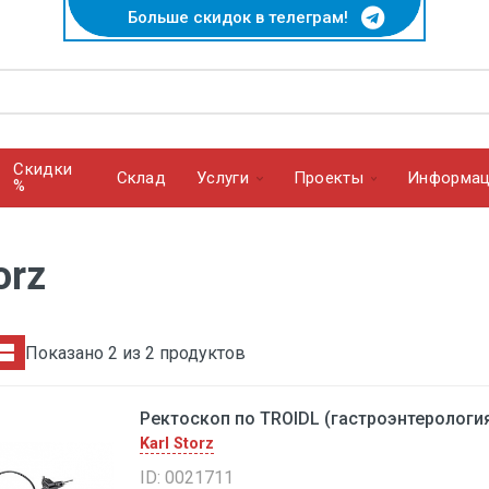
Больше скидок в телеграм!
Скидки
Cклад
Услуги
Проекты
Информац
%
orz
Показано 2 из 2 продуктов
Ректоскоп пo TROIDL (гастроэнтерология-
Karl Storz
ID: 0021711