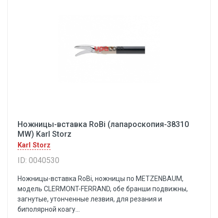
Ножницы-вставка RoBi (лапароскопия-38310
MW) Karl Storz
Karl Storz
ID: 0040530
Ножницы-вставка RoBi, ножницы пo METZENBAUM,
модель CLERMONT-FERRAND, обе бранши подвижны,
загнутые, утонченные лезвия, для резания и
биполярной коагу...